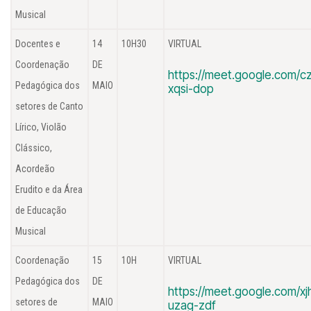
Musical
Docentes e
14
10H30
VIRTUAL
Coordenação
DE
https://meet.google.com/cz
Pedagógica dos
MAIO
xqsi-dop
setores de Canto
Lírico, Violão
Clássico,
Acordeão
Erudito e da Área
de Educação
Musical
Coordenação
15
10H
VIRTUAL
Pedagógica dos
DE
https://meet.google.com/xj
setores de
MAIO
uzag-zdf