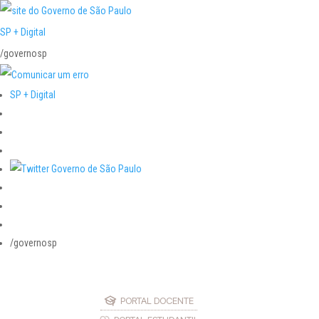
SP + Digital
/governosp
SP + Digital
/governosp
PORTAL DOCENTE