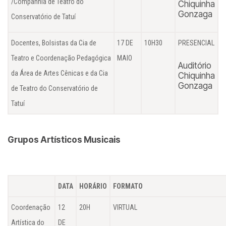
/Companhia de Teatro do
Chiquinha
Gonzaga
Conservatório de Tatuí
Docentes, Bolsistas da Cia de
17 DE
10H30
PRESENCIAL
Teatro e Coordenação Pedagógica
MAIO
Auditório
da Área de Artes Cênicas e da Cia
Chiquinha
Gonzaga
de Teatro do Conservatório de
Tatuí
Grupos Artísticos Musicais
DATA
HORÁRIO
FORMATO
Coordenação
12
20H
VIRTUAL
Artística do
DE