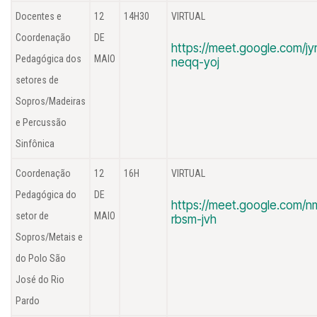
Docentes e
12
14H30
VIRTUAL
Coordenação
DE
https://meet.google.com/jyr
Pedagógica dos
MAIO
neqq-yoj
setores de
Sopros/Madeiras
e Percussão
Sinfônica
Coordenação
12
16H
VIRTUAL
Pedagógica do
DE
https://meet.google.com/n
setor de
MAIO
rbsm-jvh
Sopros/Metais e
do Polo São
José do Rio
Pardo