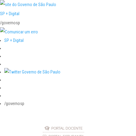
SP + Digital
/governosp
SP + Digital
/governosp
PORTAL DOCENTE