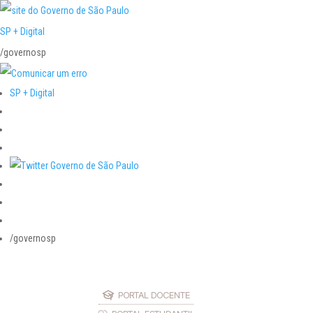
SP + Digital
/governosp
SP + Digital
/governosp
PORTAL DOCENTE