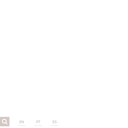
EN
PT
ES