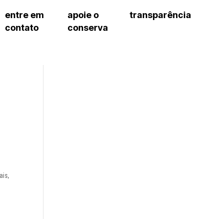
entre em
apoie o
transparência
contato
conserva
sco
patrocinadores e parcerias
contrato de gestão
s frequentes
doações de pessoa jurídica
prestação de contas
gar
doações de pessoa física
recursos humanos
onservatório
nota fiscal paulista (nfp)
compras e serviços
cnica social
a de imprensa
conosco
ais,