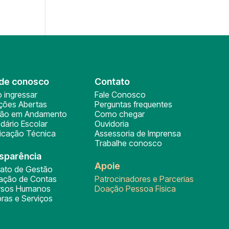
de conosco
Contato
 ingressar
Fale Conosco
ições Abertas
Perguntas frequentes
ção em Andamento
Como chegar
dário Escolar
Ouvidoria
ficação Técnica
Assessoria de Imprensa
Trabalhe conosco
sparência
Apoie
rato de Gestão
tação de Contas
Patrocinadores e Parcerias
rsos Humanos
Doação Pessoa Física
ras e Serviços