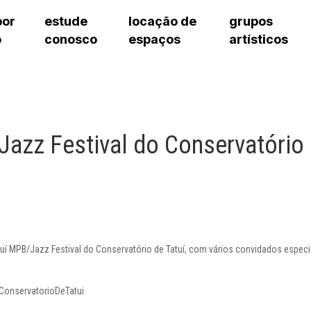
por
estude
locação de
grupos
o
conosco
espaços
artísticos
teatro procópio ferreira
artes cênicas
grupos artísticos de bolsistas
fale cono
salão villa-lobos
música
grupos pedagógicos – sede
pergunta
erto
auditório unidade chiquinha gonzaga
processo seletivo
grupos pedagógicos – polo
como che
orientações para locação
visite o c
equipe té
Jazz Festival do Conservatório
assessori
trabalhe 
tuí MPB/Jazz Festival do Conservatório de Tatuí, com vários convidados especi
onservatorioDeTatui