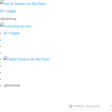
SP + Digital
/governosp
SP + Digital
/governosp
PORTAL DOCENTE