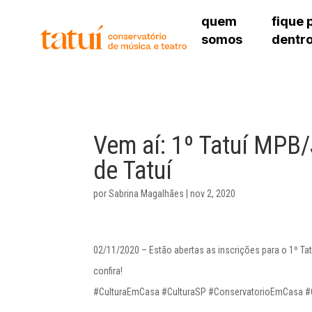
quem
fique 
somos
dentr
histórico
agenda cultural
governança
calendário escolar
unidades e setores
programas de conc
regimento escolar
revistas digitais
corpo docente
espaço estudantil
Vem aí: 1º Tatuí MPB/
de Tatuí
por
Sabrina Magalhães
|
nov 2, 2020
02/11/2020 – Estão abertas as inscrições para o 1º Ta
confira!
#CulturaEmCasa #CulturaSP #ConservatorioEmCasa #C