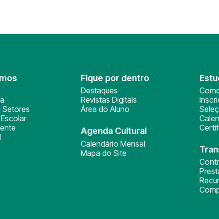
omos
Fique por dentro
Estu
Destaques
Como
ça
Revistas Digitais
Inscr
 Setores
Área do Aluno
Sele
Escolar
Calen
ente
Certi
Agenda Cultural
l
Calendário Mensal
Tran
Mapa do Site
Cont
Pres
Recu
Comp