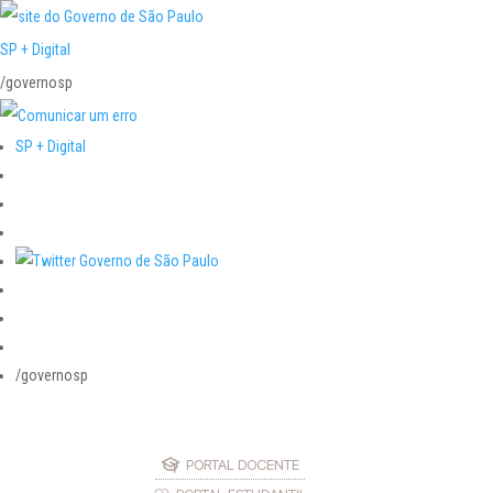
SP + Digital
/governosp
SP + Digital
/governosp
PORTAL DOCENTE