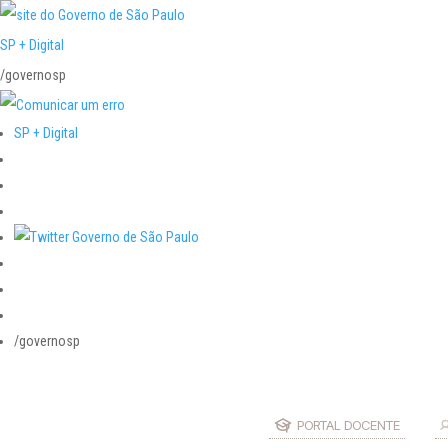
SP + Digital
/governosp
SP + Digital
/governosp
PORTAL DOCENTE