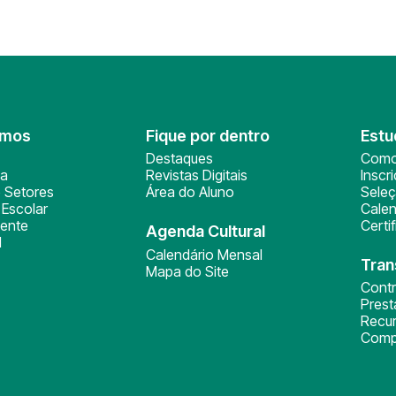
omos
Fique por dentro
Estu
Destaques
Como
ça
Revistas Digitais
Inscr
 Setores
Área do Aluno
Sele
Escolar
Calen
ente
Certi
Agenda Cultural
l
Calendário Mensal
Tran
Mapa do Site
Cont
Pres
Recu
Comp