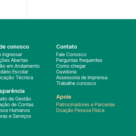
de conosco
Contato
 ingressar
Fale Conosco
ições Abertas
Perguntas frequentes
ção em Andamento
Como chegar
dário Escolar
Ouvidoria
ficação Técnica
Assessoria de Imprensa
Trabalhe conosco
sparência
Apoie
rato de Gestão
tação de Contas
Patrocinadores e Parcerias
rsos Humanos
Doação Pessoa Física
ras e Serviços