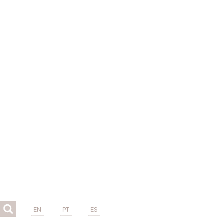
EN
PT
ES