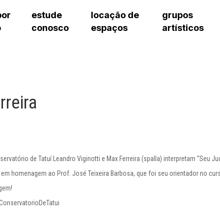
por
estude
locação de
grupos
o
conosco
espaços
artísticos
teatro procópio ferreira
artes cênicas
grupos artísticos de bolsistas
fale cono
salão villa-lobos
música
grupos pedagógicos – sede
pergunta
erto
auditório unidade chiquinha gonzaga
processo seletivo
grupos pedagógicos – polo
como che
orientações para locação
visite o c
equipe té
rreira
assessori
trabalhe 
vatório de Tatuí Leandro Viginotti e Max Ferreira (spalla) interpretam “Seu Ju
, em homenagem ao Prof. José Teixeira Barbosa, que foi seu orientador no cur
agem!
onservatorioDeTatui