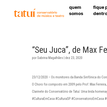
quem
fique 
somos
dentr
histórico
agenda cultural
governança
calendário escolar
unidades e setores
programas de conc
regimento escolar
revistas digitais
corpo docente
espaço estudantil
“Seu Juca”, de Max Fe
por
Sabrina Magalhães
|
dez 23, 2020
23/12/2020 – Os monitores da Banda Sinfônica do Conser
O Choro foi composto em 2009 pelo Prof. Max Ferreira
Clarinete do Conservatório de Tatuí. Uma linda homen
#CulturaEmCasa #CulturaSP #ConservatorioEmCasa #C