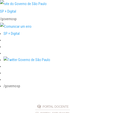
SP + Digital
/governosp
SP + Digital
/governosp
PORTAL DOCENTE