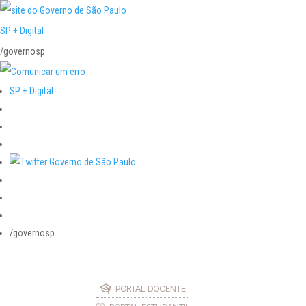
SP + Digital
/governosp
SP + Digital
/governosp
PORTAL DOCENTE