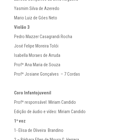
Yasmim Silva de Azeredo
Mario Luiz de Góes Neto
Violão 3
Pedro Mazzer Casagrandi Rocha
José Felipe Moreira Tolói
Isabella Moraes de Arruda
Profª Ana Maria de Souza
Profª Josiane Gonçalves – 7 Cordas
Coro Infantojuvenil
Profª responsável: Miriam Candido
Edição de áudio e vídeo: Miriam Candido
1ª voz
1- Elisa de Oliveira Brandino
2 – Bárbara Ellen de Moura G. Herrera