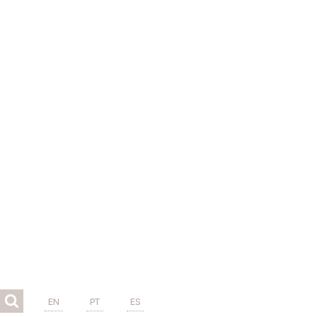
EN
PT
ES