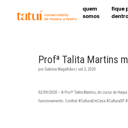
quem
fique 
somos
dentr
histórico
agenda cultural
governança
calendário escolar
sede
unidades e setores
programas de conc
unidade 
regimento escolar
revistas digitais
bibliotec
corpo docente
espaço estudantil
Profª Talita Martins 
unidade 
newsletter
alojamen
por
Sabrina Magalhães
|
set 2, 2020
polo são 
02/09/2020 – A Profª Talita Martins, do curso de Harpa
funcionamento. Confira! #CulturaEmCasa #CulturaSP 