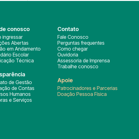
de conosco
Contato
 ingressar
Fale Conosco
ições Abertas
Perguntas frequentes
ção em Andamento
Como chegar
dário Escolar
Ouvidoria
ficação Técnica
Assessoria de Imprensa
Trabalhe conosco
sparência
Apoie
rato de Gestão
tação de Contas
Patrocinadores e Parcerias
rsos Humanos
Doação Pessoa Física
ras e Serviços