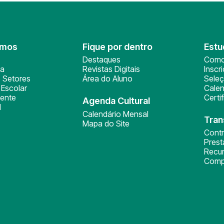
omos
Fique por dentro
Estu
Destaques
Como
ça
Revistas Digitais
Inscr
 Setores
Área do Aluno
Sele
Escolar
Calen
ente
Certi
Agenda Cultural
l
Calendário Mensal
Tran
Mapa do Site
Cont
Pres
Recu
Comp