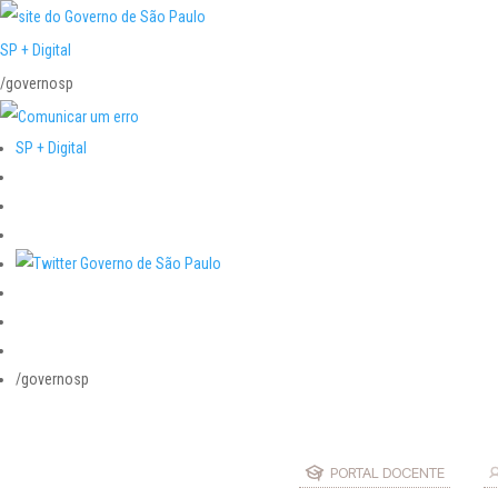
SP + Digital
/governosp
SP + Digital
/governosp
PORTAL DOCENTE