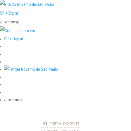
SP + Digital
/governosp
SP + Digital
/governosp
PORTAL DOCENTE