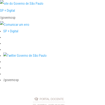
SP + Digital
/governosp
SP + Digital
/governosp
PORTAL DOCENTE