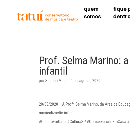
quem
fique 
somos
dentr
histórico
agenda cultural
governança
calendário escolar
sede
unidades e setores
programas de conc
unidade 
regimento escolar
revistas digitais
bibliotec
corpo docente
espaço estudantil
Prof. Selma Marino: a
unidade 
newsletter
alojamen
infantil
polo são 
por
Sabrina Magalhães
|
ago 20, 2020
20/08/2020 – A Profª Selma Marino, da Área de Educaçã
musicalização infantil.
#CulturaEmCasa #CulturaSP #ConservatorioEmCasa #C