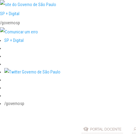
SP + Digital
/governosp
SP + Digital
/governosp
PORTAL DOCENTE