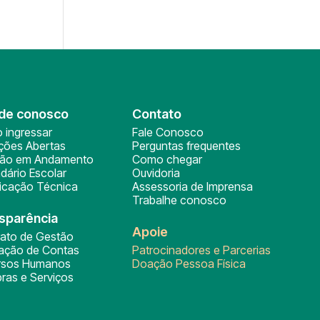
de conosco
Contato
 ingressar
Fale Conosco
ições Abertas
Perguntas frequentes
ção em Andamento
Como chegar
dário Escolar
Ouvidoria
ficação Técnica
Assessoria de Imprensa
Trabalhe conosco
sparência
Apoie
rato de Gestão
tação de Contas
Patrocinadores e Parcerias
rsos Humanos
Doação Pessoa Física
ras e Serviços