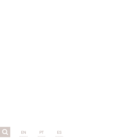
EN
PT
ES