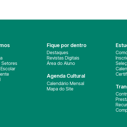
omos
Fique por dentro
Estu
Destaques
Como
ça
Revistas Digitais
Inscr
 Setores
Área do Aluno
Sele
Escolar
Calen
ente
Certi
Agenda Cultural
l
Calendário Mensal
Tran
Mapa do Site
Cont
Pres
Recu
Comp