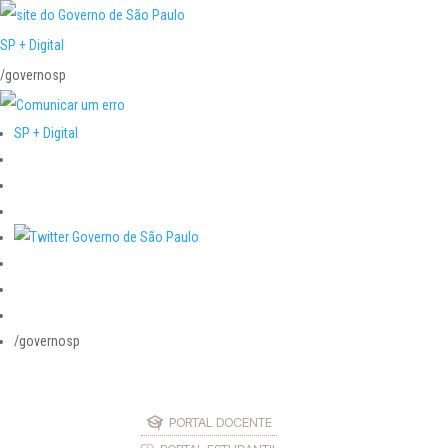
SP + Digital
/governosp
SP + Digital
/governosp
PORTAL DOCENTE