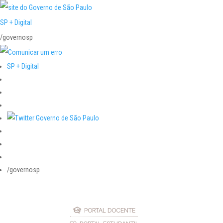
SP + Digital
/governosp
SP + Digital
/governosp
PORTAL DOCENTE