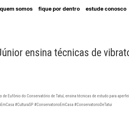
quem somos
fique por dentro
estude conosco
ico
agenda cultural
artes cênicas
nança
calendário escolar
des e setores
programas de concerto
ento escolar
revistas digitais
 docente
espaço estudantil
únior ensina técnicas de vibrat
 de Eufônio do Conservatório de Tatuí, ensina técnicas de estudo para aperfe
turaEmCasa #CulturaSP #ConservatorioEmCasa #ConservatorioDeTatui