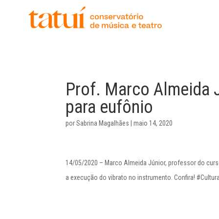
histór
gover
unida
regim
corpo
Prof. Marco Almeida J
para eufônio
por
Sabrina Magalhães
|
maio 14, 2020
14/05/2020 – Marco Almeida Júnior, professor do curso
a execução do vibrato no instrumento. Confira! #Cul