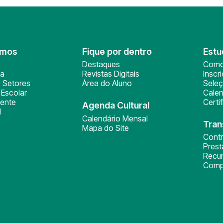
omos
Fique por dentro
Estu
Destaques
Como
ça
Revistas Digitais
Inscr
 Setores
Área do Aluno
Sele
Escolar
Calen
ente
Certi
Agenda Cultural
l
Calendário Mensal
Tran
Mapa do Site
Cont
Pres
Recu
Comp