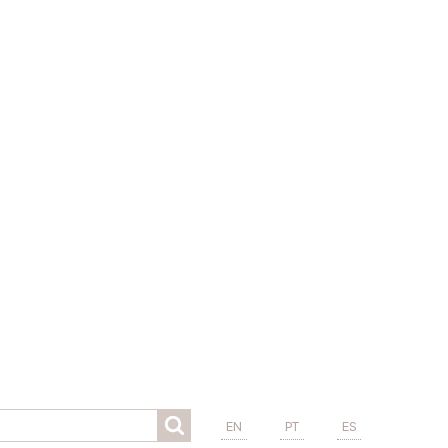
EN
PT
ES