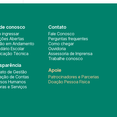
de conosco
Contato
 ingressar
Fale Conosco
ições Abertas
Perguntas frequentes
ção em Andamento
Como chegar
dário Escolar
Ouvidoria
ficação Técnica
Assessoria de Imprensa
Trabalhe conosco
sparência
Apoie
rato de Gestão
tação de Contas
Patrocinadores e Parcerias
rsos Humanos
Doação Pessoa Física
ras e Serviços