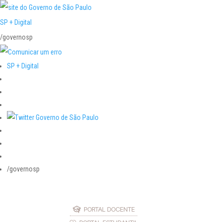
SP + Digital
/governosp
SP + Digital
/governosp
PORTAL DOCENTE