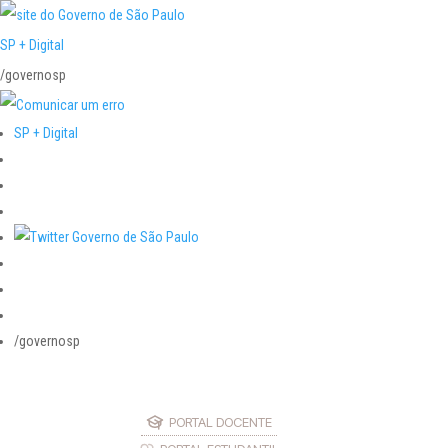
SP + Digital
/governosp
SP + Digital
/governosp
PORTAL DOCENTE