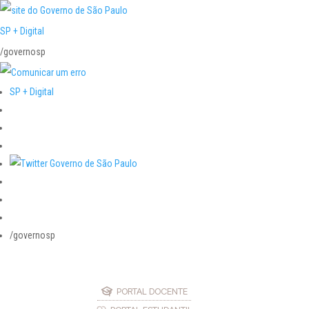
SP + Digital
/governosp
SP + Digital
/governosp
PORTAL DOCENTE