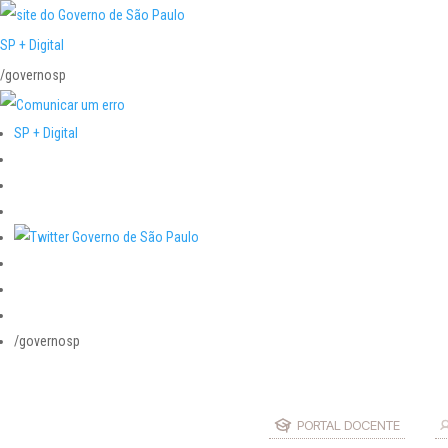
SP + Digital
/governosp
SP + Digital
/governosp
PORTAL DOCENTE