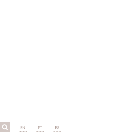
EN
PT
ES