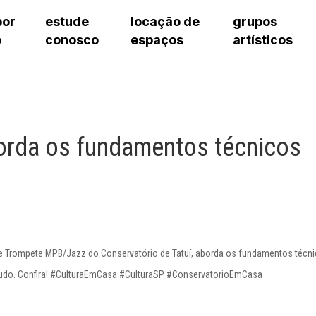
por
estude
locação de
grupos
o
conosco
espaços
artísticos
teatro procópio ferreira
artes cênicas
grupos artísticos de bolsistas
fale cono
salão villa-lobos
música
grupos pedagógicos – sede
pergunta
erto
auditório unidade chiquinha gonzaga
processo seletivo
grupos pedagógicos – polo
como che
orientações para locação
visite o c
equipe té
borda os fundamentos técnicos
assessori
trabalhe 
de Trompete MPB/Jazz do Conservatório de Tatuí, aborda os fundamentos técn
tudo. Confira! #CulturaEmCasa #CulturaSP #ConservatorioEmCasa