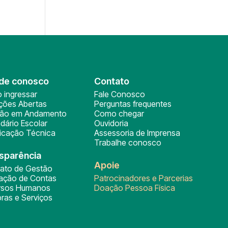
de conosco
Contato
 ingressar
Fale Conosco
ições Abertas
Perguntas frequentes
ção em Andamento
Como chegar
dário Escolar
Ouvidoria
ficação Técnica
Assessoria de Imprensa
Trabalhe conosco
sparência
Apoie
rato de Gestão
tação de Contas
Patrocinadores e Parcerias
rsos Humanos
Doação Pessoa Física
ras e Serviços