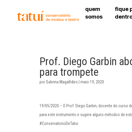
quem
fique 
somos
dentr
histórico
agenda cultural
governança
calendário escolar
unidades e setores
programas de conc
regimento escolar
revistas digitais
corpo docente
espaço estudantil
Prof. Diego Garbin a
para trompete
por
Sabrina Magalhães
|
maio 19, 2020
19/05/2020 – O Prof. Diego Garbin, docente do curso 
para este instrumento e sugere alguns métodos de es
#ConservatorioDeTatui