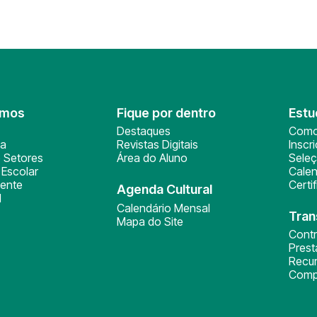
omos
Fique por dentro
Estu
Destaques
Como
ça
Revistas Digitais
Inscr
 Setores
Área do Aluno
Sele
Escolar
Calen
ente
Certi
Agenda Cultural
l
Calendário Mensal
Tran
Mapa do Site
Cont
Pres
Recu
Comp