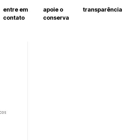
entre em
apoie o
transparência
contato
conserva
sco
patrocinadores e parcerias
contrato de gestão
s frequentes
doações de pessoa jurídica
prestação de contas
gar
doações de pessoa física
recursos humanos
onservatório
nota fiscal paulista (nfp)
compras e serviços
cnica social
a de imprensa
conosco
icos