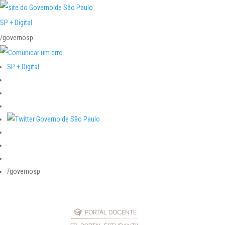
SP + Digital
/governosp
SP + Digital
/governosp
PORTAL DOCENTE