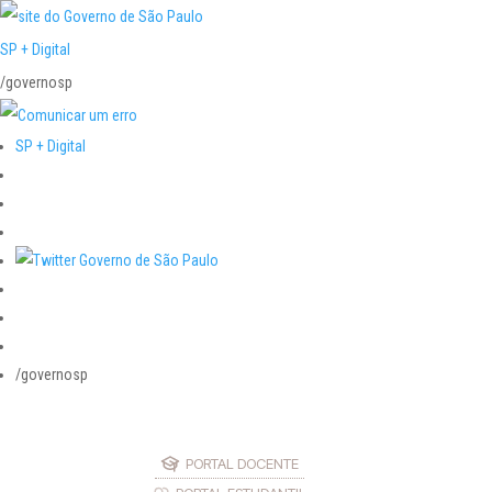
SP + Digital
/governosp
SP + Digital
/governosp
PORTAL DOCENTE