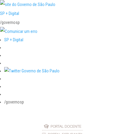
SP + Digital
/governosp
SP + Digital
/governosp
PORTAL DOCENTE