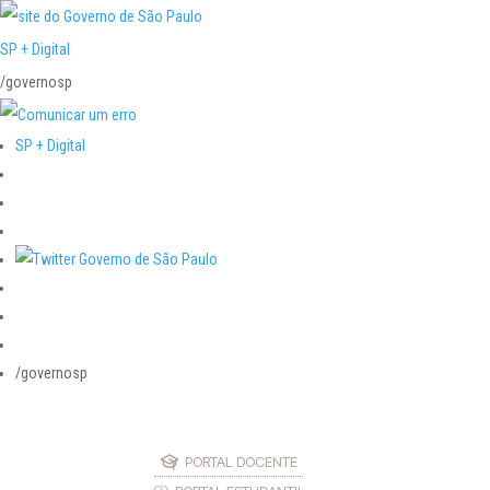
SP + Digital
/governosp
SP + Digital
/governosp
PORTAL DOCENTE