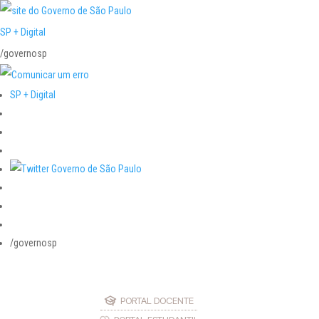
SP + Digital
/governosp
SP + Digital
/governosp
PORTAL DOCENTE