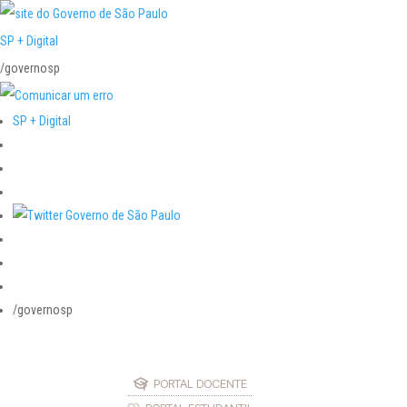
SP + Digital
/governosp
SP + Digital
/governosp
PORTAL DOCENTE