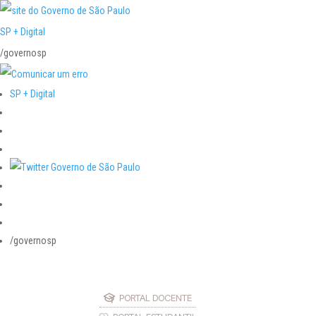
SP + Digital
/governosp
SP + Digital
/governosp
PORTAL DOCENTE