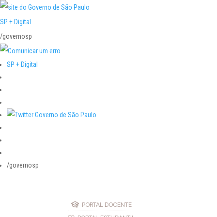
SP + Digital
/governosp
SP + Digital
/governosp
PORTAL DOCENTE