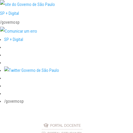
SP + Digital
/governosp
SP + Digital
/governosp
PORTAL DOCENTE