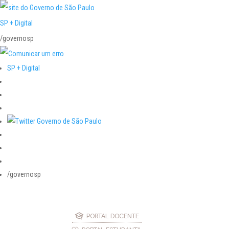
SP + Digital
/governosp
SP + Digital
/governosp
PORTAL DOCENTE