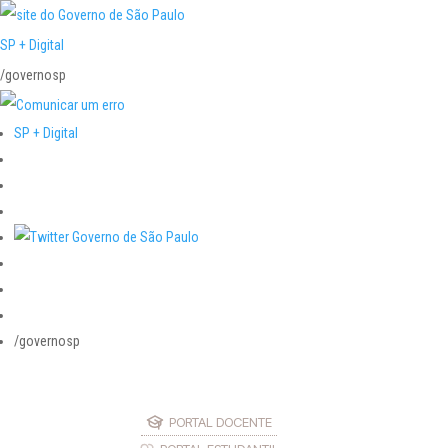
SP + Digital
/governosp
SP + Digital
/governosp
PORTAL DOCENTE