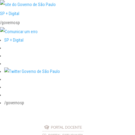
SP + Digital
/governosp
SP + Digital
/governosp
PORTAL DOCENTE