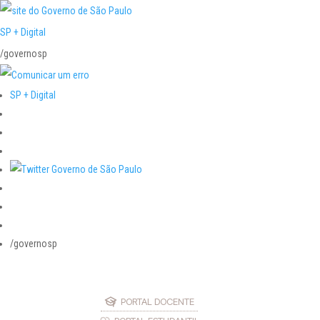
SP + Digital
/governosp
SP + Digital
/governosp
PORTAL DOCENTE