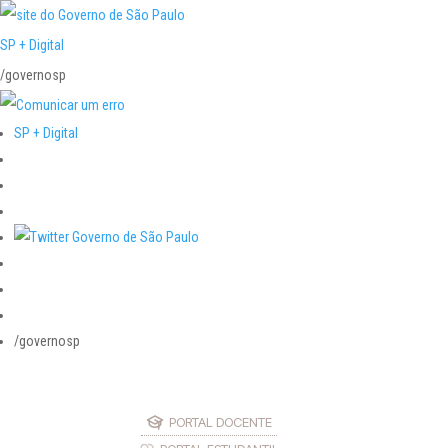
SP + Digital
/governosp
SP + Digital
/governosp
PORTAL DOCENTE