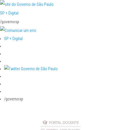
SP + Digital
/governosp
SP + Digital
/governosp
PORTAL DOCENTE