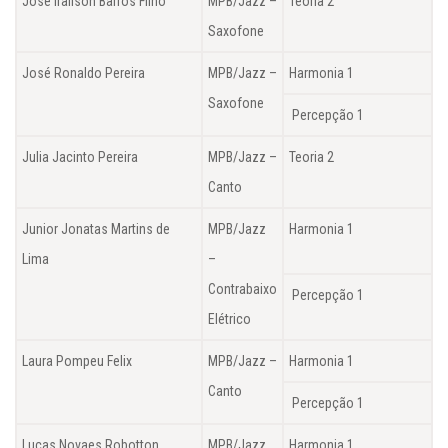
José Iraílson Barros Filho
MPB/Jazz –
Teoria 2
Saxofone
José Ronaldo Pereira
MPB/Jazz –
Harmonia 1
Saxofone
Percepção 1
Julia Jacinto Pereira
MPB/Jazz –
Teoria 2
Canto
Junior Jonatas Martins de
MPB/Jazz
Harmonia 1
Lima
–
Contrabaixo
Percepção 1
Elétrico
Laura Pompeu Felix
MPB/Jazz –
Harmonia 1
Canto
Percepção 1
Lucas Novaes Robotton
MPB/Jazz
Harmonia 1