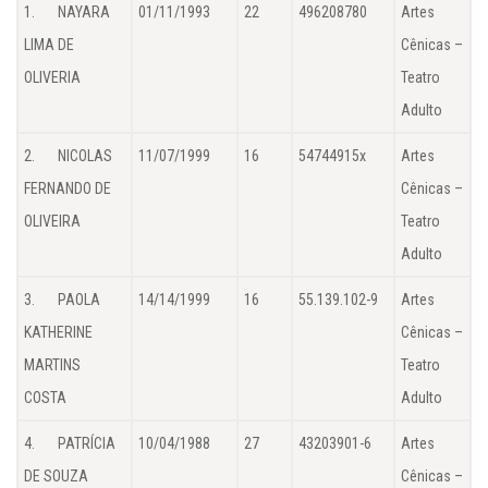
1. NAYARA
01/11/1993
22
496208780
Artes
LIMA DE
Cênicas –
OLIVERIA
Teatro
Adulto
2. NICOLAS
11/07/1999
16
54744915x
Artes
FERNANDO DE
Cênicas –
OLIVEIRA
Teatro
Adulto
3. PAOLA
14/14/1999
16
55.139.102-9
Artes
KATHERINE
Cênicas –
MARTINS
Teatro
COSTA
Adulto
4. PATRÍCIA
10/04/1988
27
43203901-6
Artes
DE SOUZA
Cênicas –