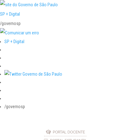
SP + Digital
/governosp
SP + Digital
/governosp
PORTAL DOCENTE