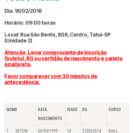
Dia: 18/02/2016
Horário: 09:00 horas
Local: Rua São Bento, 808, Centro, Tatuí-SP
(Unidade 2)
Atenção: Levar comprovante de inscrição
(boleto), RG ou certidão de nascimento e caneta
azul/preta.
Favor comparecer com 30 minutos de
antecedência.
NOME
DATA
IDADE
RG
CURSO
NASCIMENTO
1. KETLYN
05/04/1999
16
372023514
Artes