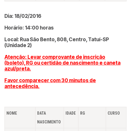
Dia: 18/02/2016
Horário: 14:00 horas
Local: Rua São Bento, 808, Centro, Tatuí-SP
(Unidade 2)
Atenção: Levar comprovante de inscrição
(boleto), RG ou certidão de nascimento e caneta
azul/preta.
Favor comparecer com 30 minutos de
antecedência.
NOME
DATA
IDADE
RG
CURSO
NASCIMENTO