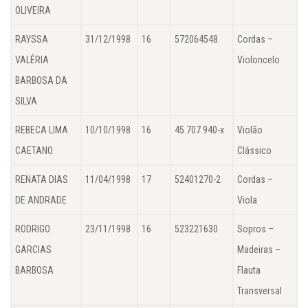
OLIVEIRA
RAYSSA
31/12/1998
16
572064548
Cordas –
VALÉRIA
Violoncelo
BARBOSA DA
SILVA
REBECA LIMA
10/10/1998
16
45.707.940-x
Violão
CAETANO
Clássico
RENATA DIAS
11/04/1998
17
52401270-2
Cordas –
DE ANDRADE
Viola
RODRIGO
23/11/1998
16
523221630
Sopros –
GARCIAS
Madeiras –
BARBOSA
Flauta
Transversal