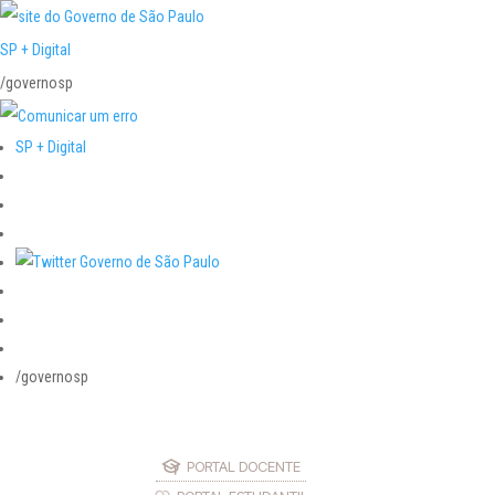
SP + Digital
/governosp
SP + Digital
/governosp
PORTAL DOCENTE