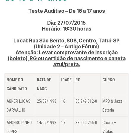
Teste Auditivo – De 16 a 17 anos
Dia: 27/07/2015
Horário: 16:30 horas
Local: Rua São Bento, 808, Centro, Tatuí-SP
(Unidade 2 – Antigo Fórum)
Atenção: Levar comprovante de inscrição
(boleto), RG ou certidão de nascimento e caneta
azul/preta.
NOME DO
DATA DE
IDADE
RG
CURSO
CANDIDATO
NASC.
ABNER LUCAS
25/09/1998
16
53.949.312-0
MPB & Jazz –
CARVALHO
Bateria
AFONSO PINHO
14/02/1998
17
38.690.756-0
Choro –
LOPES
Violão