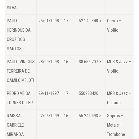
SILVA
PAULO
25/01/1998
17
52.149.848-x
Choro –
HERINQUE DA
Violão
CRUZ DOS
SANTOS
PAULO VINÍCIUS
28/09/1998
16
38.666.707-X
MPB & Jazz –
FERREIRA DE
Violão
CAMILO MELOTI
PEDRO VEIGA
29/11/1997
17
550283420
MPB & Jazz –
TORRES OLLER
Guitarra
RAISSA
02/06/1999
16
55.244.493-5
Sopros –
GABRIELE
Metais –
MIRANDA
Trombone