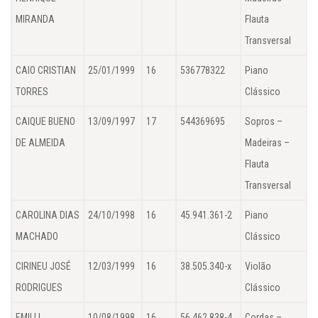
MIRANDA
Flauta
Transversal
CAIO CRISTIAN
25/01/1999
16
536778322
Piano
TORRES
Clássico
CAIQUE BUENO
13/09/1997
17
544369695
Sopros –
DE ALMEIDA
Madeiras –
Flauta
Transversal
CAROLINA DIAS
24/10/1998
16
45.941.361-2
Piano
MACHADO
Clássico
CIRINEU JOSÉ
12/03/1999
16
38.505.340-x
Violão
RODRIGUES
Clássico
EMILLI
10/08/1998
16
56.462.838-4
Cordas –