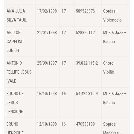
ANA JULIA
17/02/1998
17
589526376
Cordas –
SILVA TAUIL
Violoncelo
ANILTON
21/01/1998
17
528320117
MPB & Jazz –
CAPELINI
Bateria
JUNIOR
ANTONIO
25/09/1997
17
39.832.115-2
Choro –
FELLIPE JESUS
Violão
IVALE
BRUNO DE
16/10/1998
16
54.424.310-9
MPB & Jazz –
JESUS
Bateria
LENCIONE
BRUNO
12/10/1998
16
470598189
Sopros –
HENRIQUE
Madeiras –