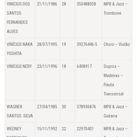
VINICIUS DOS
21/11/1986
28
350488058
MPB & Jazz –
SANTOS
Trombone
FERNANDES
ALVES
VINÍCIUS NAKA
28/07/1995
19
39276446-5
Choro – Violão
YOSHITA
VINÍCIUS NERY
23/11/1996
18
6408917
Sopros –
Madeiras –
Flauta
Transversal
WAGNER
27/04/1985
30
378936876
MPB & Jazz –
SANTOS SILVA
Guitarra
WEDNEY
15/11/1992
22
22970401
MPB & Jazz –