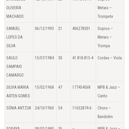
OLIVEIRA
Metais –
MACHADO
Trompete
SAMUEL
06/12/1993
21
406278301
Sopros –
LOPES DA
Metais –
SILVA
Trompa
SAULO
15/07/1984
30
41.818.815-4
Cordas – Viola
SAMPAIO
CAMARGO
SILVIA MARIA
15/02/1968
47
177454568
MPB & Jazz –
ARTEN GOMES
Canto
SÔNIA ANTZUK
24/10/1960
54
11652874-6
Choro –
Bandolim
SORAYA
08/03/1980
35
–
MPB & Jazz –