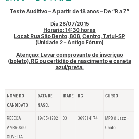
Teste Auditivo – A partir de 18 anos – De “R a Z”
Dia 28/07/2015
Horário: 14:30 horas
Local: Rua São Bento, 808, Centro, Tatuí-SP
(Unidade 2 – Antigo Fórum)
Atenção: Levar comprovante de inscrição
(boleto), RG ou certidão de nascimento e caneta
azul/preta.
NOME DO
DATA DE
IDADE
RG
CURSO
CANDIDATO
NASC.
REBECA
19/05/1982
33
369814174
MPB & Jazz –
AMBROSIO
Canto
OLIVEIRA