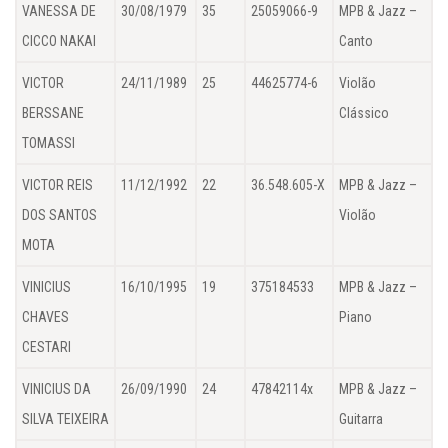
VANESSA DE
30/08/1979
35
25059066-9
MPB & Jazz –
CICCO NAKAI
Canto
VICTOR
24/11/1989
25
44625774-6
Violão
BERSSANE
Clássico
TOMASSI
VICTOR REIS
11/12/1992
22
36.548.605-X
MPB & Jazz –
DOS SANTOS
Violão
MOTA
VINICIUS
16/10/1995
19
375184533
MPB & Jazz –
CHAVES
Piano
CESTARI
VINICIUS DA
26/09/1990
24
47842114x
MPB & Jazz –
SILVA TEIXEIRA
Guitarra