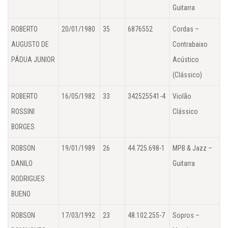
Guitarra
ROBERTO
20/01/1980
35
6876552
Cordas –
AUGUSTO DE
Contrabaixo
PÁDUA JUNIOR
Acústico
(Clássico)
ROBERTO
16/05/1982
33
342525541-4
Violão
ROSSINI
Clássico
BORGES
ROBSON
19/01/1989
26
44.725.698-1
MPB & Jazz –
DANILO
Guitarra
RODRIGUES
BUENO
ROBSON
17/03/1992
23
48.102.255-7
Sopros –