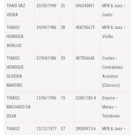
THAIS VAZ
23/03/1990
25
596343851
MPB & Jazz –
VIEIRA
Canto
THIAGO
24/09/1986
28
458736673
MPB & Jazz –
HENRIQUE
Violão
ARAUJO
THIAGO
07/04/1986
29
407956645
Cordas –
HENRIQUE
Contrabaixo
OLIVEIRA
Acústico
MARTINS
(Clássico)
THIAGO
12/06/1996
19
52061183-4
Sopros –
MACHADO DA
Metais –
SILVA
Trombone
THIAGO
12/12/1977
37
28500912-6
MPB & Jazz –