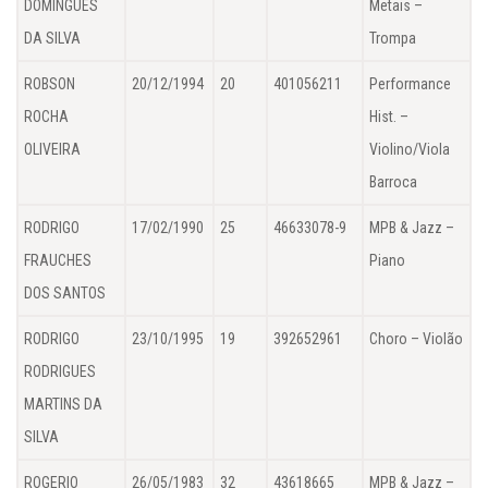
DOMINGUES
Metais –
DA SILVA
Trompa
ROBSON
20/12/1994
20
401056211
Performance
ROCHA
Hist. –
OLIVEIRA
Violino/Viola
Barroca
RODRIGO
17/02/1990
25
46633078-9
MPB & Jazz –
FRAUCHES
Piano
DOS SANTOS
RODRIGO
23/10/1995
19
392652961
Choro – Violão
RODRIGUES
MARTINS DA
SILVA
ROGERIO
26/05/1983
32
43618665
MPB & Jazz –