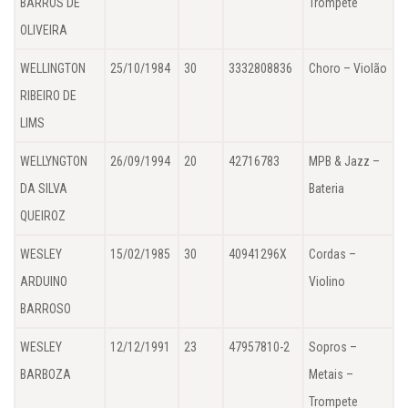
BARROS DE
Trompete
OLIVEIRA
WELLINGTON
25/10/1984
30
3332808836
Choro – Violão
RIBEIRO DE
LIMS
WELLYNGTON
26/09/1994
20
42716783
MPB & Jazz –
DA SILVA
Bateria
QUEIROZ
WESLEY
15/02/1985
30
40941296X
Cordas –
ARDUINO
Violino
BARROSO
WESLEY
12/12/1991
23
47957810-2
Sopros –
BARBOZA
Metais –
Trompete