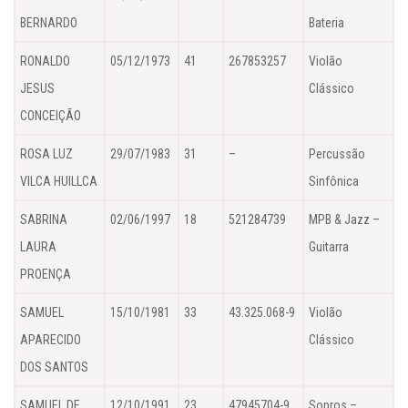
BERNARDO
Bateria
RONALDO
05/12/1973
41
267853257
Violão
JESUS
Clássico
CONCEIÇÃO
ROSA LUZ
29/07/1983
31
–
Percussão
VILCA HUILLCA
Sinfônica
SABRINA
02/06/1997
18
521284739
MPB & Jazz –
LAURA
Guitarra
PROENÇA
SAMUEL
15/10/1981
33
43.325.068-9
Violão
APARECIDO
Clássico
DOS SANTOS
SAMUEL DE
12/10/1991
23
47945704-9
Sopros –