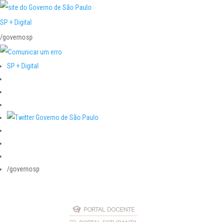
SP + Digital
/governosp
SP + Digital
/governosp
PORTAL DOCENTE