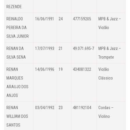
REZENDE
REINALDO
16/06/1991
24
477159205
MPB & Jazz –
PEREIRA DA
Violão
SILVA JUNIOR
RENAN DA
17/07/1993
21
49.071.695-7
MPB & Jazz –
SILVA SENA
Trompete
RENAN
14/06/1996
19
434081322
Violão
MARQUES
Clássico
ARAUJO DOS
ANJOS
RENAN
03/04/1992
23
481192104
Cordas –
WILLIAM DOS
Violino
SANTOS