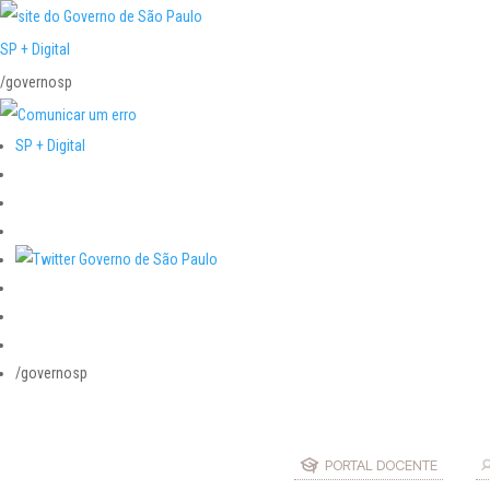
SP + Digital
/governosp
SP + Digital
/governosp
PORTAL DOCENTE