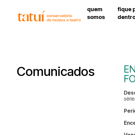
quem
fique 
somos
dentr
histórico
agenda cultural
governança
calendário escolar
unidades e setores
programas de conc
regimento escolar
revistas digitais
corpo docente
espaço estudantil
EN
Comunicados
F
Desc
séri
Perí
Enc
Ven