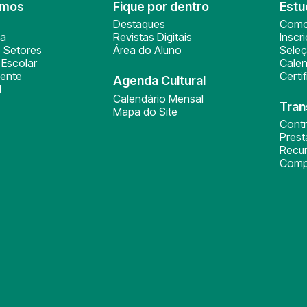
omos
Fique por dentro
Estu
Destaques
Como
ça
Revistas Digitais
Inscr
 Setores
Área do Aluno
Sele
Escolar
Calen
ente
Certi
Agenda Cultural
l
Calendário Mensal
Tran
Mapa do Site
Cont
Pres
Recu
Comp