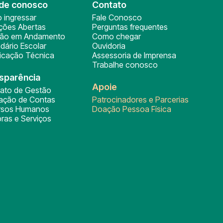
de conosco
Contato
 ingressar
Fale Conosco
ições Abertas
Perguntas frequentes
ção em Andamento
Como chegar
dário Escolar
Ouvidoria
ficação Técnica
Assessoria de Imprensa
Trabalhe conosco
sparência
Apoie
rato de Gestão
tação de Contas
Patrocinadores e Parcerias
rsos Humanos
Doação Pessoa Física
ras e Serviços