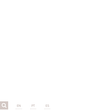
EN
PT
ES