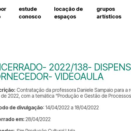
por
estude
locação de
grupos
o
conosco
espaços
artísticos
teatro procópio ferreira
artes cênicas
grupos artísticos de bolsistas
fale cono
salão villa-lobos
música
grupos pedagógicos – sede
pergunta
erto
auditório unidade chiquinha gonzaga
processo seletivo
grupos pedagógicos – polo
como che
orientações para locação
visite o c
equipe té
assessori
CERRADO- 2022/138- DISPENS
trabalhe 
ORNECEDOR- VIDEOAULA
rição:
Contratação da professora Daniele Sampaio para a r
e de 2022, com a temática “Produção e Gestão de Processos A
odo de divulgação
: 14/04/2022 a 18/04/2022
errado em:
28/04/2022
cedor:
Sim Produção Cultural Ltda.