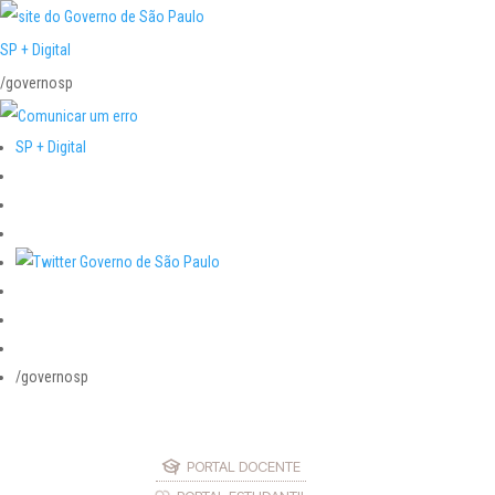
SP + Digital
/governosp
SP + Digital
/governosp
PORTAL DOCENTE