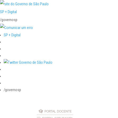
SP + Digital
/governosp
SP + Digital
/governosp
PORTAL DOCENTE