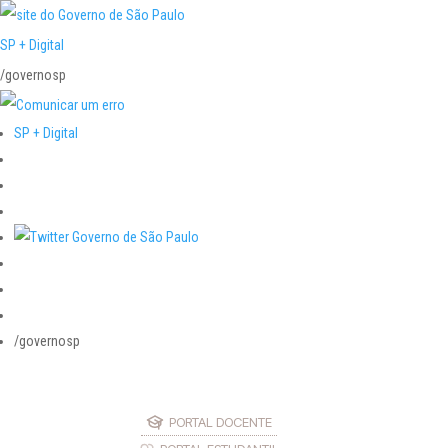
SP + Digital
/governosp
SP + Digital
/governosp
PORTAL DOCENTE