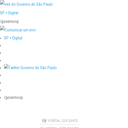
SP + Digital
/governosp
SP + Digital
/governosp
PORTAL DOCENTE