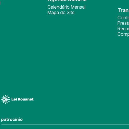
l
Calendário Mensal
Tran
Mapa do Site
Cont
Pres
Recu
Comp