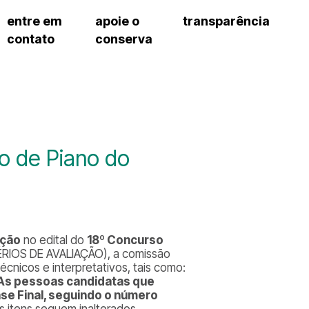
entre em
apoie o
transparência
contato
conserva
sco
patrocinadores e parcerias
contrato de gestão
exercí
– fala sp
doações de pessoa física
prestação de contas
exercí
manua
s frequentes
doações de pessoa jurídica
recursos humanos
exercí
cargos
atos 
gar
nota fiscal paulista (nfp)
compras e serviços
exercí
traba
proce
onservatório
exercí
regul
proc
o de Piano do
exercí
proc
cnica social
exercí
a de imprensa
processos em andamento
conosco
processos concluídos
ação
no edital do
18º Concurso
ÉRIOS DE AVALIAÇÃO), a comissão
écnicos e interpretativos, tais como:
As pessoas candidatas que
Fase Final, seguindo o número
 itens seguem inalterados.