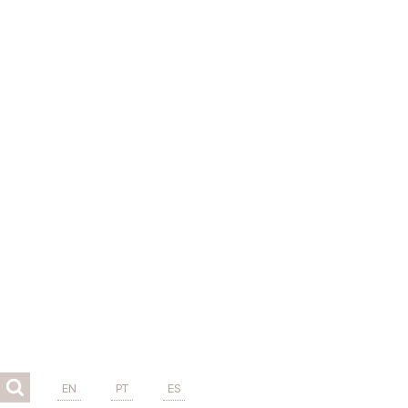
EN
PT
ES