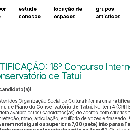
por
estude
locação de
grupos
o
conosco
espaços
artísticos
cursos regulares
bilheteria
teatro procópio ferreira
artes cênicas
grupos artísticos de bolsistas
fale cono
cursos livres
cursos regulares
salão villa-lobos
música
grupos pedagógicos – sede
ouvidoria 
cursos de aperfeiçoamento
cursos livres
erto
auditório unidade chiquinha gonzaga
processo seletivo
grupos pedagógicos – polo
pergunta
chiquinha gonzaga
cursos de aperfeiçoamento
orientações para locação
como che
a
visite o c
3
sceic-sp
TIFICAÇÃO: 18º Concurso Intern
to
equipe té
nservatório de Tatuí
josé do rio pardo
assessori
trabalhe 
 candidato(a)!
stenidos Organização Social de Cultura informa uma
retific
rno de Piano do Conservatório de Tatuí.
No item 4 (CRIT
dora avaliará os(as) candidatos(as) de acordo com critérios t
pretação, ritmo, articulação, equilíbrio de vozes e fraseado.
verem nota igual ou superior a 7,00 (sete) irão para a 
tado para cada categoria descrito no Item 6.1.
Os demais