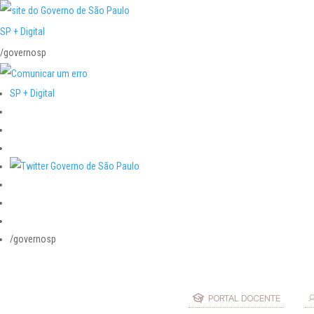
SP + Digital
/governosp
SP + Digital
/governosp
PORTAL DOCENTE