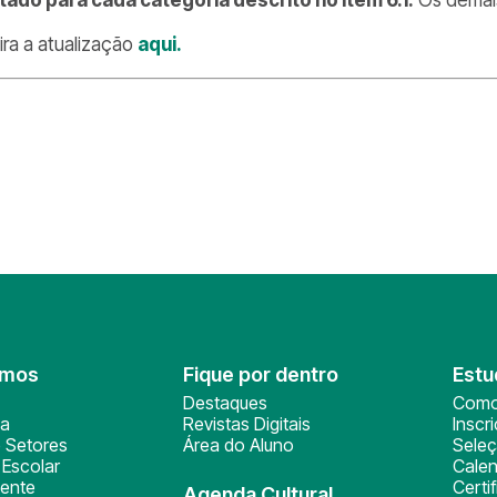
ira a atualização
aqui.
omos
Fique por dentro
Estu
Destaques
Como
ça
Revistas Digitais
Inscr
 Setores
Área do Aluno
Sele
Escolar
Calen
ente
Certi
Agenda Cultural