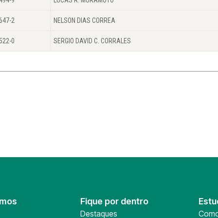
647-2
NELSON DIAS CORREA
522-0
SERGIO DAVID C. CORRALES
omos
Fique por dentro
Estu
Destaques
Como