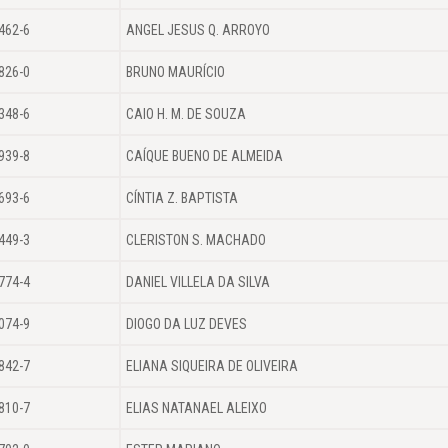
462-6
ANGEL JESUS Q. ARROYO
826-0
BRUNO MAURÍCIO
348-6
CAIO H. M. DE SOUZA
939-8
CAÍQUE BUENO DE ALMEIDA
693-6
CÍNTIA Z. BAPTISTA
449-3
CLERISTON S. MACHADO
774-4
DANIEL VILLELA DA SILVA
074-9
DIOGO DA LUZ DEVES
842-7
ELIANA SIQUEIRA DE OLIVEIRA
810-7
ELIAS NATANAEL ALEIXO