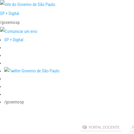
SP + Digital
/governosp
SP + Digital
/governosp
PORTAL DOCENTE