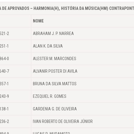
A DE APROVADOS – HARMONIA(H), HISTÓRIA DA MÚSICA(HM) CONTRAPONT
NOME
521-2
ABRAHAM J. P. NARREA
251-1
ALAN K. DA SILVA
864-0
ALESTER M. MARCONDES
640-7
ALVANIR POSTER DI AVILA
357-1
BRUNA DA SILVA MATTOS
243-9
EZEQUIEL R. GOMES
138-1
GARDENIA G. DE OLIVEIRA
236-2
IVAN ROBERTO DE OLIVEIRA JÚNIOR
494-9
LUCAS R. MURAMOTO