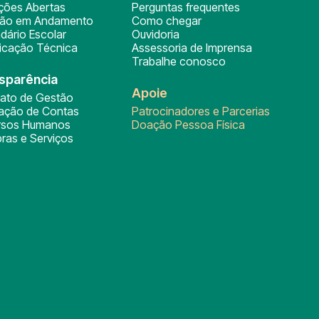
ições Abertas
Perguntas frequentes
ção em Andamento
Como chegar
dário Escolar
Ouvidoria
ficação Técnica
Assessoria de Imprensa
Trabalhe conosco
sparência
Apoie
rato de Gestão
tação de Contas
Patrocinadores e Parcerias
rsos Humanos
Doação Pessoa Física
ras e Serviços