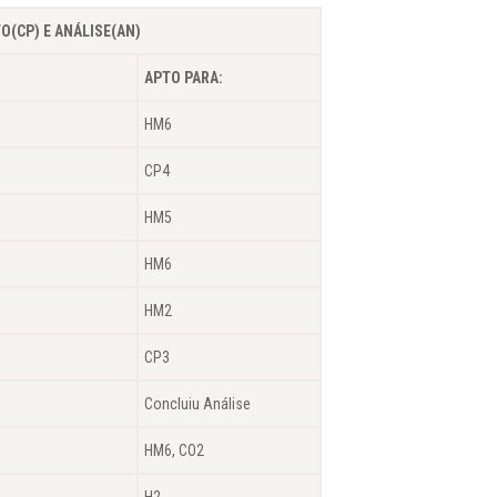
O(CP) E ANÁLISE(AN)
APTO PARA:
HM6
CP4
HM5
HM6
HM2
CP3
Concluiu Análise
HM6, CO2
H2