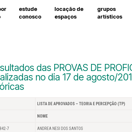
por
estude
locação de
grupos
o
conosco
espaços
artísticos
cursos regulares
bilheteria
teatro procópio ferreira
artes cênicas
grupos artísticos de bolsistas
fale cono
cursos livres
cursos regulares
salão villa-lobos
música
grupos pedagógicos – sede
ouvidoria 
cursos de aperfeiçoamento
cursos livres
erto
auditório unidade chiquinha gonzaga
processo seletivo
grupos pedagógicos – polo
pergunta
chiquinha gonzaga
cursos de aperfeiçoamento
orientações para locação
como che
a
visite o c
3
sceic-sp
sultados das PROVAS DE PROFI
to
equipe té
alizadas no dia 17 de agosto/201
josé do rio pardo
assessori
óricas
trabalhe 
LISTA DE APROVADOS – TEORIA E PERCEPÇÃO (TP)
NOME
842-7
ANDREA NESI DOS SANTOS