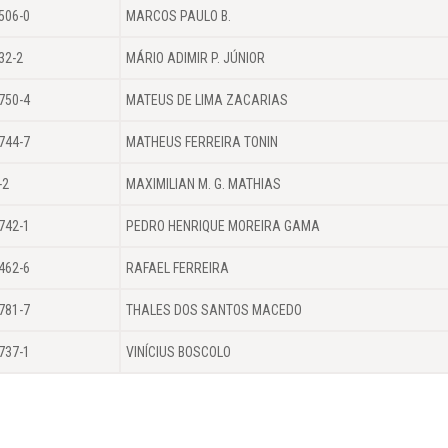
506-0
MARCOS PAULO B.
32-2
MÁRIO ADIMIR P. JÚNIOR
750-4
MATEUS DE LIMA ZACARIAS
744-7
MATHEUS FERREIRA TONIN
-2
MAXIMILIAN M. G. MATHIAS
742-1
PEDRO HENRIQUE MOREIRA GAMA
462-6
RAFAEL FERREIRA
781-7
THALES DOS SANTOS MACEDO
737-1
VINÍCIUS BOSCOLO