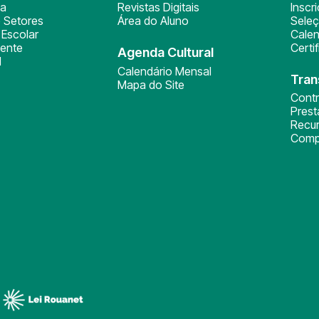
ça
Revistas Digitais
Inscr
 Setores
Área do Aluno
Sele
Escolar
Calen
ente
Certi
Agenda Cultural
l
Calendário Mensal
Tran
Mapa do Site
Cont
Pres
Recu
Comp