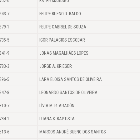
702-0
ESTER MARIANO
643-7
FELIPE BUENO R. BALDO
379-1
FELIPE GABRIEL DE SOUZA
735-5
IGOR PALACIOS ESCOBAR
841-9
JONAS MAGALHÃES LOPES
783-3
JORGE A. KRIEGER
396-5
LARA ELOISA SANTOS DE OLIVEIRA
347-8
LEONARDO SANTOS DE OLIVEIRA
810-7
LÍVIA M. R. ARAGÓN
784-1
LUANA K. BAPTISTA
513-6
MARCOS ANDRÉ BUENO DOS SANTOS