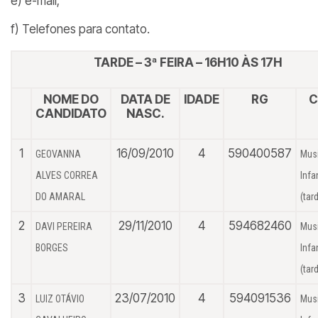
e) e-mail;
f) Telefones para contato.
TARDE – 3ª FEIRA – 16H10 ÀS 17H
NOME DO
DATA DE
IDADE
RG
C
CANDIDATO
NASC.
1
16/09/2010
4
590400587
GEOVANNA
Mus
ALVES CORREA
Infan
DO AMARAL
(tar
2
29/11/2010
4
594682460
DAVI PEREIRA
Mus
BORGES
Infan
(tar
3
23/07/2010
4
594091536
LUIZ OTÁVIO
Mus