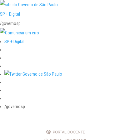
SP + Digital
/governosp
SP + Digital
/governosp
PORTAL DOCENTE