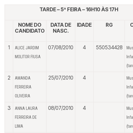
TARDE – 5ª FEIRA – 16H10 ÀS 17H
NOME DO
DATA DE
IDADE
RG
CANDIDATO
NASC.
1
07/08/2010
4
550534428
ALICE JARDIM
Mus
MOLITOR FIUSA
Infa
(tar
2
25/07/2010
4
AMANDA
Mus
FERREIRA
Infa
OLIVEIRA
(tar
3
08/07/2010
4
ANNA LAURA
Mus
FERREIRA DE
Infa
LIMA
(tar