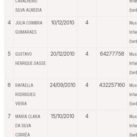
CAVALHEIRO
Infan
SILVA ALMEIDA
(tar
4
10/12/2010
4
JULIA COIMBRA
Mus
GUIMARAES
Infan
(tar
5
20/12/2010
4
64277758
GUSTAVO
Mus
HENRIQUE SASSE
Infan
(tar
6
24/09/2010
4
432257160
RAFAELLA
Mus
RODRIGUES
Infan
VIEIRA
(tar
7
15/10/2010
4
MARIA CLARA
Mus
DA SILVA
Infan
CORRÊA
(tar