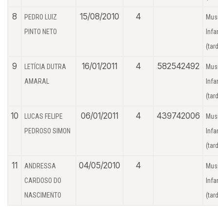
8
15/08/2010
4
PEDRO LUIZ
Mus
PINTO NETO
Infan
(tar
9
16/01/2011
4
582542492
LETÍCIA DUTRA
Mus
AMARAL
Infan
(tar
10
06/01/2011
4
439742006
LUCAS FELIPE
Mus
PEDROSO SIMON
Infan
(tar
11
04/05/2010
4
ANDRESSA
Mus
CARDOSO DO
Infan
NASCIMENTO
(tar