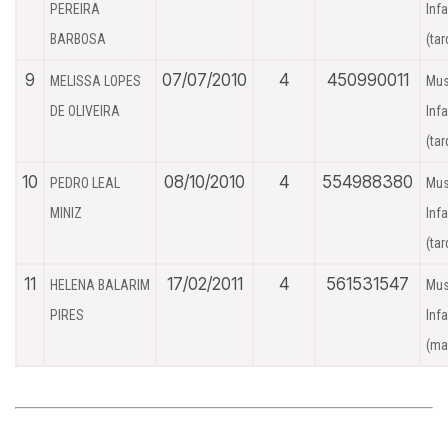
PEREIRA
Infa
BARBOSA
(tar
9
07/07/2010
4
450990011
MELISSA LOPES
Mus
DE OLIVEIRA
Infa
(tar
10
08/10/2010
4
554988380
PEDRO LEAL
Mus
MINIZ
Infa
(tar
11
17/02/2011
4
561531547
HELENA BALARIM
Mus
PIRES
Infa
(ma