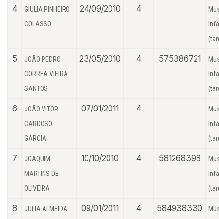
4
24/09/2010
4
GIULIA PINHEIRO
Mus
COLASSO
Infa
(tar
5
23/05/2010
4
575386721
JOÃO PEDRO
Mus
CORREA VIEIRA
Infa
SANTOS
(tar
6
07/01/2011
4
JOÃO VITOR
Mus
CARDOSO
Infa
GARCIA
(tar
7
10/10/2010
4
581268398
JOAQUIM
Mus
MARTINS DE
Infa
OLIVEIRA
(tar
8
09/01/2011
4
584938330
JULIA ALMEIDA
Mus