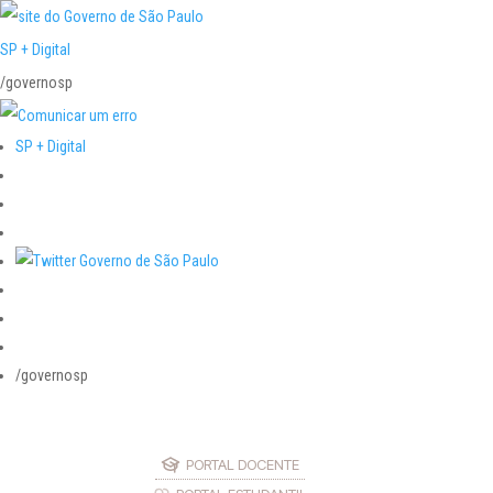
SP + Digital
/governosp
SP + Digital
/governosp
PORTAL DOCENTE