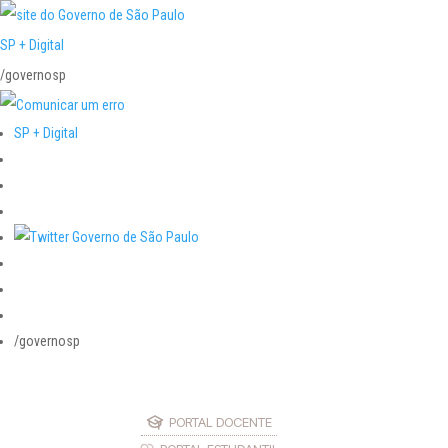
SP + Digital
/governosp
SP + Digital
/governosp
PORTAL DOCENTE