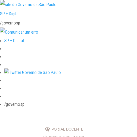
SP + Digital
/governosp
SP + Digital
/governosp
PORTAL DOCENTE